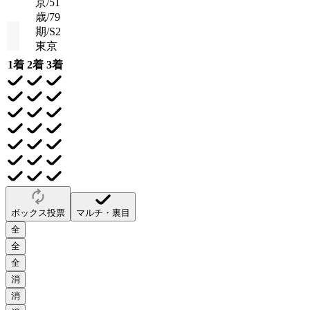
京
/
51
歳
/
79
期
/
S2
東京
1着
2着
3着
ボックス投票
マルチ・裏目
全
全
全
消
消