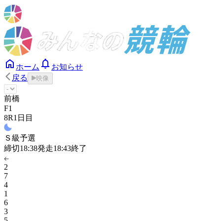
ホーム
お知らせ
戻る
映像
前橋
F1
8
R
1日目
Ｓ級
予選
締切
18:38
発走
18:43
終了
2
7
4
1
6
3
5