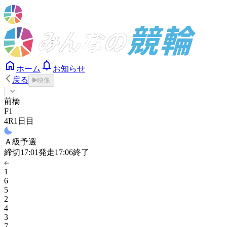
ホーム
お知らせ
戻る
映像
前橋
F1
4
R
1日目
Ａ級
予選
締切
17:01
発走
17:06
終了
1
6
5
2
4
3
7