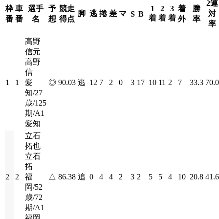
2連
枠
車
選手
予
競走
1
2
3
着
勝
脚
逃
捲
差
マ
対
S
B
着
着
着
番
番
名
想
得点
外
率
率
高野
信元
高野
信
1
1
愛
◎
90.03
逃
12
7
2
0
3
17
10
11
2
7
33.3
70.0
知
/
27
歳
/
125
期
/
A1
愛知
立石
拓也
立石
拓
2
2
福
△
86.38
追
0
4
4
2
3
2
5
5
4
10
20.8
41.6
岡
/
52
歳
/
72
期
/
A1
福岡