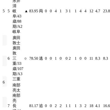
永井
清
5
5
岐
▲
83.95
両
0
0
4
1
3
1
1
4
4
12
4.7
23.8
阜
/
43
歳
/
88
期
/
A2
岐阜
廣田
敦士
廣田
敦
6
三
○
78.50
逃
0
0
1
0
0
2
1
0
0
11
8.3
8.3
重
/
33
歳
/
107
期
/
A3
三重
6
南部
亮太
南部
亮
7
長
81.17
追
0
0
2
2
1
1
1
3
2
18
4.1
16.6