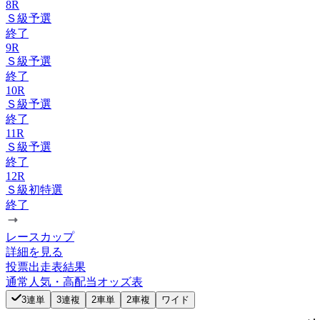
8
R
Ｓ級予選
終了
9
R
Ｓ級予選
終了
10
R
Ｓ級予選
終了
11
R
Ｓ級予選
終了
12
R
Ｓ級初特選
終了
レースカップ
詳細を見る
投票
出走表
結果
通常
人気・高配当
オッズ表
3連単
3連複
2車単
2車複
ワイド