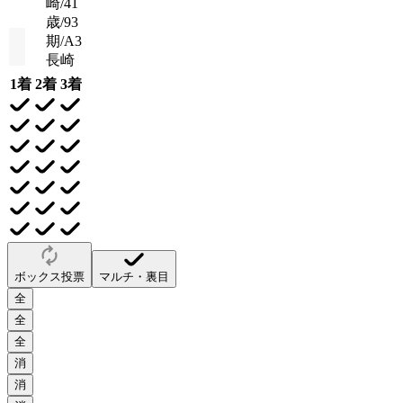
崎
/
41
歳
/
93
期
/
A3
長崎
1着
2着
3着
ボックス投票
マルチ・裏目
全
全
全
消
消