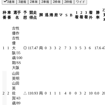
3連単
3連複
2車単
2車複
2枠単
2枠複
ワイド
枠
車
選手
予
競走
1
2
3
着
勝
脚
逃
捲
差
マ
S
B
着
着
着
番
番
名
想
得点
外
率
古性
優作
古性
優
1
1
大
◎
117.47
両
0
3
3
2
7
3
3
5
3
6
17.6
4
阪
/
35
歳
/
100
期
/
SS
大阪
山田
英明
山田
英
2
2
佐
△
110.93
両
0
1
1
1
4
0
0
3
2
10
0.0
2
賀
/
43
歳
/
89