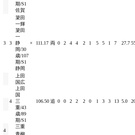
期
/
S1
佐賀
簗田
一輝
簗田
一
3
3
静
×
111.17
両
0
2
4
4
2
1
5
5
1
7
27.7
5
岡
/
30
歳
/
107
期
/
S1
静岡
上田
国広
上田
国
4
三
106.50
追
0
0
2
2
2
0
1
3
3
13
5.0
2
重
/
43
歳
/
89
期
/
S1
三重
4
青柳