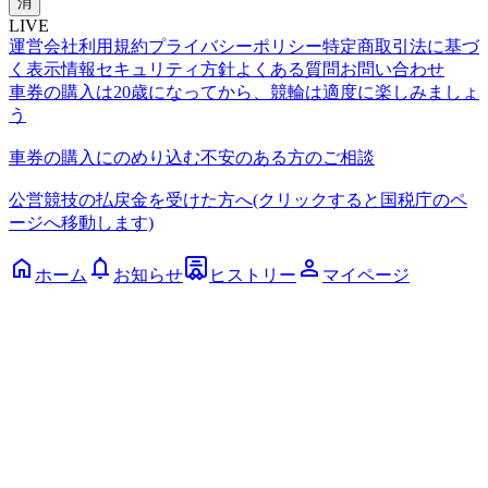
消
LIVE
運営会社
利用規約
プライバシーポリシー
特定商取引法に基づ
く表示
情報セキュリティ方針
よくある質問
お問い合わせ
車券の購入は20歳になってから、競輪は適度に楽しみましょ
う
車券の購入にのめり込む不安のある方のご相談
公営競技の払戻金を受けた方へ(クリックすると国税庁のペ
ージへ移動します)
ホーム
お知らせ
ヒストリー
マイページ