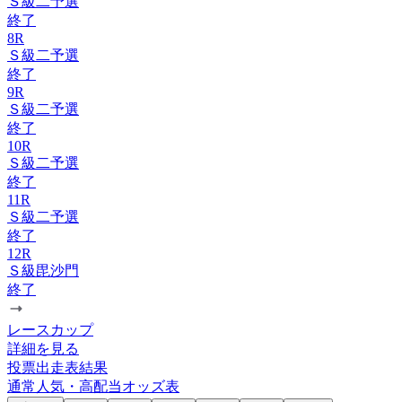
Ｓ級二予選
終了
8
R
Ｓ級二予選
終了
9
R
Ｓ級二予選
終了
10
R
Ｓ級二予選
終了
11
R
Ｓ級二予選
終了
12
R
Ｓ級毘沙門
終了
レースカップ
詳細を見る
投票
出走表
結果
通常
人気・高配当
オッズ表