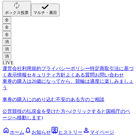
ボックス投票
マルチ・裏目
全
全
全
消
消
消
LIVE
運営会社
利用規約
プライバシーポリシー
特定商取引法に基づ
く表示
情報セキュリティ方針
よくある質問
お問い合わせ
車券の購入は20歳になってから、競輪は適度に楽しみましょ
う
車券の購入にのめり込む不安のある方のご相談
公営競技の払戻金を受けた方へ(クリックすると国税庁のペ
ージへ移動します)
ホーム
お知らせ
ヒストリー
マイページ