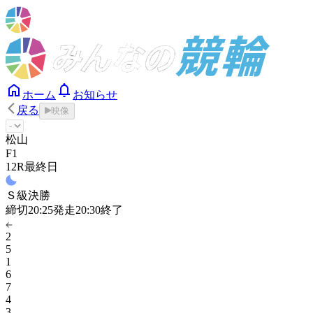
ホーム
お知らせ
戻る
映像
松山
F1
12
R
最終日
Ｓ級
決勝
締切
20:25
発走
20:30
終了
2
5
1
6
7
4
3