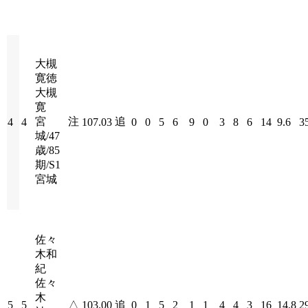
大槻
寛徳
大槻
寛
宮
注
追
4
4
107.03
0
0
5
6
9
0
3
8
6
14
9.6
3
城
/
47
歳
/
85
期
/
S1
宮城
佐々
木和
紀
佐々
木
5
5
△
103.00
追
0
1
5
2
1
1
4
4
3
16
14.8
2