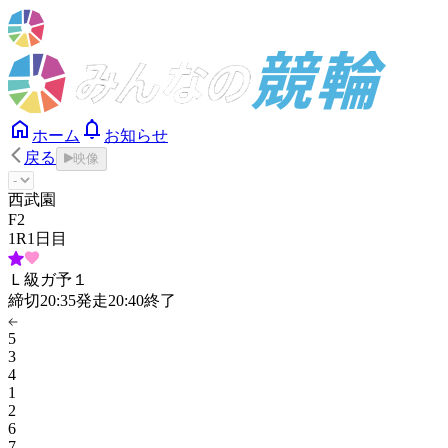
ホーム
お知らせ
戻る
映像
西武園
F2
1
R
1日目
Ｌ級
ガ予１
締切
20:35
発走
20:40
終了
5
3
4
1
2
6
7