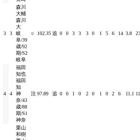
森川
大輔
森川
大
3
3
岐
○
102.35
追
0
0
3
3
3
0
1
5
6
14
3.8
23
阜
/
39
歳
/
92
期
/
S2
岐阜
福田
知也
福田
知
4
4
神
注
97.89
追
0
0
1
0
2
0
1
0
2
6
11.1
11
奈
/
43
歳
/
88
期
/
S1
神奈
栗山
和樹