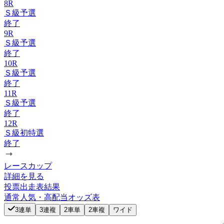
8
R
Ｓ級予選
終了
9
R
Ｓ級予選
終了
10
R
Ｓ級予選
終了
11
R
Ｓ級予選
終了
12
R
Ｓ級初特選
終了
レースカップ
詳細を見る
投票
出走表
結果
通常
人気・高配当
オッズ表
3連単
3連複
2車単
2車複
ワイド