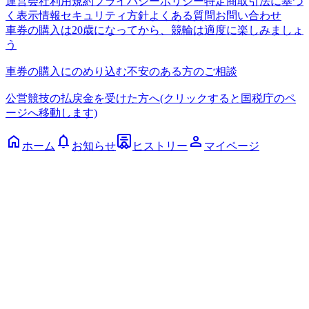
運営会社
利用規約
プライバシーポリシー
特定商取引法に基づ
く表示
情報セキュリティ方針
よくある質問
お問い合わせ
車券の購入は20歳になってから、競輪は適度に楽しみましょ
う
車券の購入にのめり込む不安のある方のご相談
公営競技の払戻金を受けた方へ(クリックすると国税庁のペ
ージへ移動します)
ホーム
お知らせ
ヒストリー
マイページ