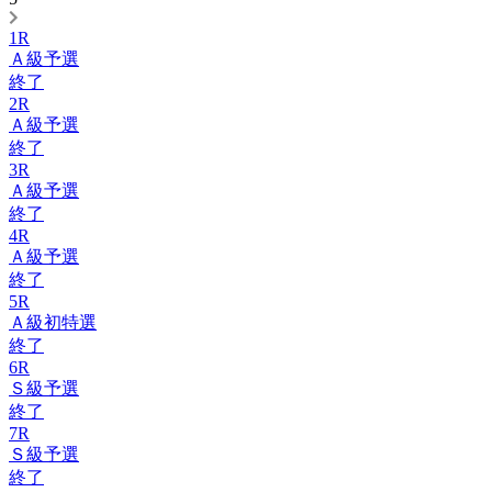
1
R
Ａ級予選
終了
2
R
Ａ級予選
終了
3
R
Ａ級予選
終了
4
R
Ａ級予選
終了
5
R
Ａ級初特選
終了
6
R
Ｓ級予選
終了
7
R
Ｓ級予選
終了