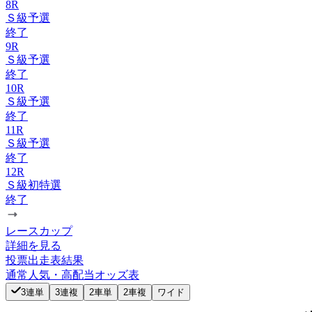
8
R
Ｓ級予選
終了
9
R
Ｓ級予選
終了
10
R
Ｓ級予選
終了
11
R
Ｓ級予選
終了
12
R
Ｓ級初特選
終了
レースカップ
詳細を見る
投票
出走表
結果
通常
人気・高配当
オッズ表
3連単
3連複
2車単
2車複
ワイド