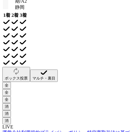
期
/
A2
静岡
1着
2着
3着
ボックス投票
マルチ・裏目
全
全
全
消
消
消
LIVE