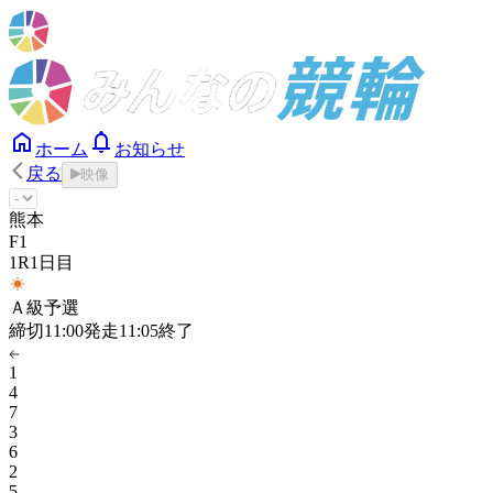
ホーム
お知らせ
戻る
映像
熊本
F1
1
R
1日目
Ａ級
予選
締切
11:00
発走
11:05
終了
1
4
7
3
6
2
5