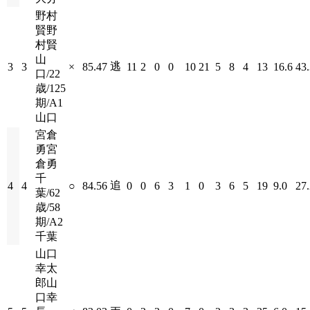
野村
賢
野
村賢
山
逃
3
3
×
85.47
11
2
0
0
10
21
5
8
4
13
16.6
43.
口
/
22
歳
/
125
期
/
A1
山口
宮倉
勇
宮
倉勇
千
追
4
4
○
84.56
0
0
6
3
1
0
3
6
5
19
9.0
27.
葉
/
62
歳
/
58
期
/
A2
千葉
山口
幸太
郎
山
口幸