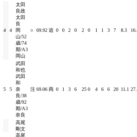
太田
良政
太田
良
4
4
岡
○
69.92
追
0
0
2
0
2
0
1
1
3
7
8.3
16.
山
/
52
歳
/
74
期
/
A3
岡山
武田
和也
武田
和
5
5
奈
注
69.06
両
0
1
3
6
25
0
4
6
6
20
11.1
27.
良
/
38
歳
/
92
期
/
A3
奈良
高尾
剛文
高尾