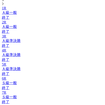
1
R
Ａ級一般
終了
2
R
Ａ級一般
終了
3
R
Ａ級準決勝
終了
4
R
Ａ級準決勝
終了
5
R
Ａ級準決勝
終了
6
R
Ｓ級一般
終了
7
R
Ｓ級一般
終了