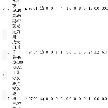
永将
茨
追
5
5
▲
98.61
0
0
4
4
1
0
0
8
5
13
0.0
30.
城
/
45
歳
/
89
期
/
S2
茨城
太刀
川一
成
太
刀川
6
千
94.84
追
0
0
1
1
5
0
1
1
5
24
3.2
6.4
葉
/
46
歳
/
100
期
/
A1
千葉
6
安彦
統賀
安彦
統
7
埼
△
97.00
両
0
0
0
0
0
0
0
0
0
1
0.0
0.0
玉
/
27