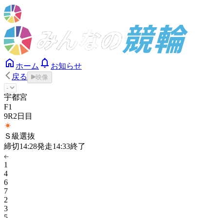
ホーム
お知らせ
戻る
映像
宇都宮
F1
9
R
2日目
Ｓ級
選抜
締切
14:28
発走
14:33
終了
1
4
6
7
2
3
5