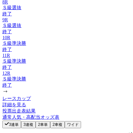
8
R
Ｓ級選抜
終了
9
R
Ｓ級選抜
終了
10
R
Ｓ級準決勝
終了
11
R
Ｓ級準決勝
終了
12
R
Ｓ級準決勝
終了
レースカップ
詳細を見る
投票
出走表
結果
通常
人気・高配当
オッズ表
3連単
3連複
2車単
2車複
ワイド