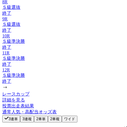
8
R
Ｓ級選抜
終了
9
R
Ｓ級選抜
終了
10
R
Ｓ級準決勝
終了
11
R
Ｓ級準決勝
終了
12
R
Ｓ級準決勝
終了
レースカップ
詳細を見る
投票
出走表
結果
通常
人気・高配当
オッズ表
3連単
3連複
2車単
2車複
ワイド