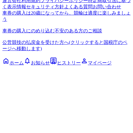
運営会社
利用規約
プライバシーポリシー
特定商取引法に基づ
く表示
情報セキュリティ方針
よくある質問
お問い合わせ
車券の購入は20歳になってから、競輪は適度に楽しみましょ
う
車券の購入にのめり込む不安のある方のご相談
公営競技の払戻金を受けた方へ(クリックすると国税庁のペ
ージへ移動します)
ホーム
お知らせ
ヒストリー
マイページ