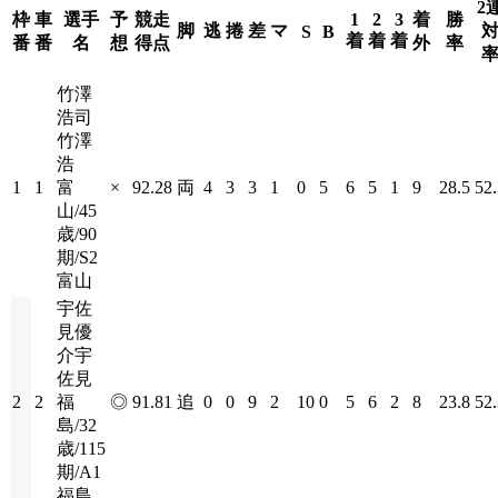
2
枠
車
選手
予
競走
1
2
3
着
勝
脚
逃
捲
差
マ
S
B
着
着
着
番
番
名
想
得点
外
率
竹澤
浩司
竹澤
浩
1
1
富
×
92.28
両
4
3
3
1
0
5
6
5
1
9
28.5
52.
山
/
45
歳
/
90
期
/
S2
富山
宇佐
見優
介
宇
佐見
2
2
福
◎
91.81
追
0
0
9
2
10
0
5
6
2
8
23.8
52.
島
/
32
歳
/
115
期
/
A1
福島