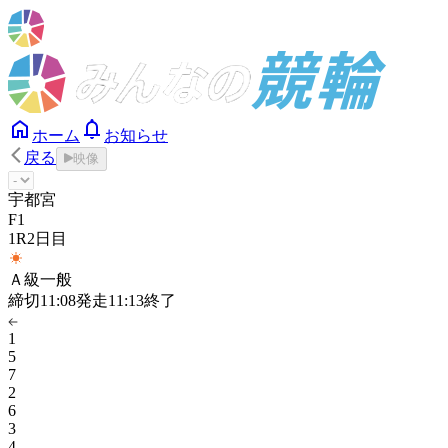
ホーム
お知らせ
戻る
映像
宇都宮
F1
1
R
2日目
Ａ級
一般
締切
11:08
発走
11:13
終了
1
5
7
2
6
3
4