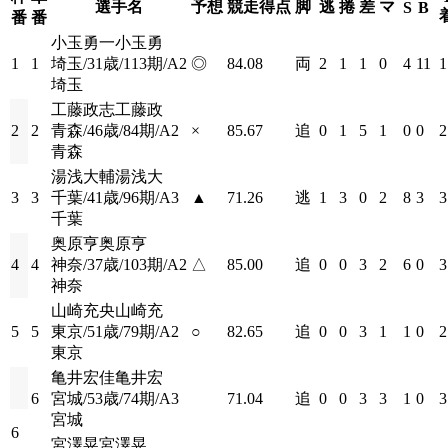
選手名
予想
競走得点
脚
逃
捲
差
マ
S
B
番
番
小玉勇一
小玉勇
1
1
埼玉
/
31歳
/
113期
/
A2
◎
84.08
両
2
1
1
0
4
11
1
埼玉
工藤政志
工藤政
2
2
青森
/
46歳
/
84期
/
A2
×
85.67
追
0
1
5
1
0
0
2
青森
湯浅大輔
湯浅大
3
3
千葉
/
41歳
/
96期
/
A3
▲
71.26
逃
1
3
0
2
8
3
3
千葉
奥原亨
奥原亨
4
4
神奈
/
37歳
/
103期
/
A2
△
85.00
追
0
0
3
2
6
0
3
神奈
山崎充央
山崎充
5
5
東京
/
51歳
/
79期
/
A2
○
82.65
追
0
0
3
1
1
0
2
東京
亀井宏佳
亀井宏
6
宮城
/
53歳
/
74期
/
A3
71.04
追
0
0
3
3
1
0
3
宮城
6
宮澤晃
宮澤晃