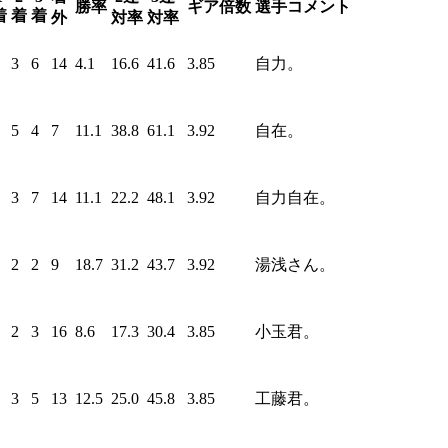
勝率
ギア倍数
選手コメント
着
着
着
外
対率
対率
3
6
14
4.1
16.6
41.6
3.85
自力。
5
4
7
11.1
38.8
61.1
3.92
自在。
3
7
14
11.1
22.2
48.1
3.92
自力自在。
2
2
9
18.7
31.2
43.7
3.92
湯浅さん。
2
3
16
8.6
17.3
30.4
3.85
小玉君。
3
5
13
12.5
25.0
45.8
3.85
工藤君。