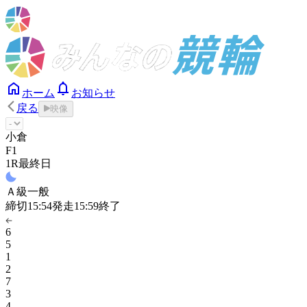
ホーム
お知らせ
戻る
映像
小倉
F1
1
R
最終日
Ａ級
一般
締切
15:54
発走
15:59
終了
6
5
1
2
7
3
4