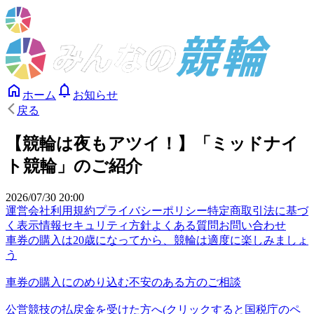
ホーム
お知らせ
戻る
【競輪は夜もアツイ！】「ミッドナイ
ト競輪」のご紹介
2026/07/30 20:00
運営会社
利用規約
プライバシーポリシー
特定商取引法に基づ
く表示
情報セキュリティ方針
よくある質問
お問い合わせ
車券の購入は20歳になってから、競輪は適度に楽しみましょ
う
車券の購入にのめり込む不安のある方のご相談
公営競技の払戻金を受けた方へ(クリックすると国税庁のペ