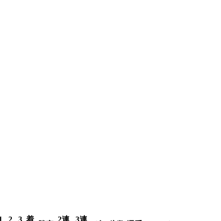
1
2
3
着
2連
3連