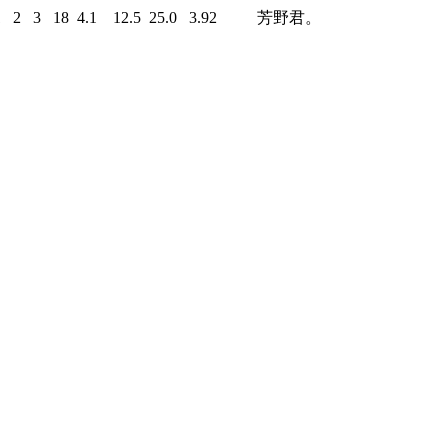
1
2
3
18
4.1
12.5
25.0
3.92
芳野君。