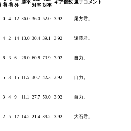
勝率
ギア倍数
選手コメント
着
着
着
外
対率
対率
0
4
12
36.0
36.0
52.0
3.92
尾方君。
4
2
14
13.0
30.4
39.1
3.92
遠藤君。
8
3
6
26.0
60.8
73.9
3.92
自力。
5
3
15
11.5
30.7
42.3
3.92
自力。
3
4
9
11.1
27.7
50.0
3.92
自力。
2
5
17
14.2
21.4
39.2
3.92
大石君。