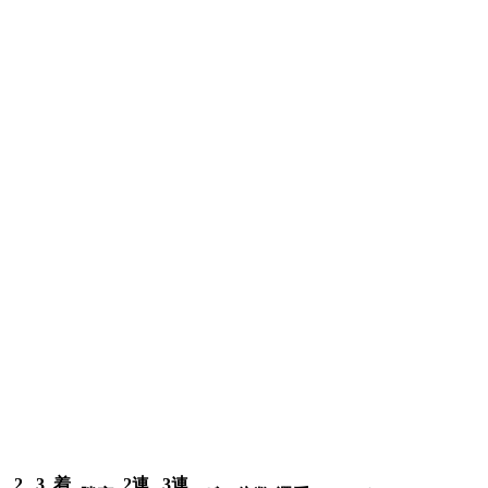
1
2
3
着
2連
3連