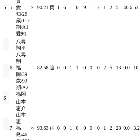
貴
5
5
愛
×
90.21
両
1
6
1
0
9
1
7
1
2
5
46.6
53.
知
/
25
歳
/
117
期
/
A1
愛知
八尋
翔平
八尋
翔
6
福
82.58
追
0
0
1
1
0
0
0
2
5
13
0.0
10.
岡
/
39
歳
/
93
期
/
A2
福岡
6
山本
恵介
山本
恵
7
福
○
93.63
両
0
0
1
0
0
0
0
1
2
28
0.0
3.2
島
/
46