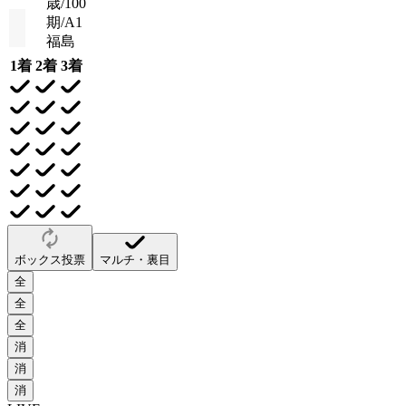
歳
/
100
期
/
A1
福島
1着
2着
3着
ボックス投票
マルチ・裏目
全
全
全
消
消
消