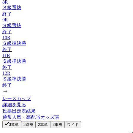
8
R
Ｓ級選抜
終了
9
R
Ｓ級選抜
終了
10
R
Ｓ級準決勝
終了
11
R
Ｓ級準決勝
終了
12
R
Ｓ級準決勝
終了
レースカップ
詳細を見る
投票
出走表
結果
通常
人気・高配当
オッズ表
3連単
3連複
2車単
2車複
ワイド