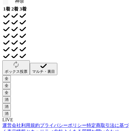
神奈
1着
2着
3着
ボックス投票
マルチ・裏目
全
全
全
消
消
消
LIVE
運営会社
利用規約
プライバシーポリシー
特定商取引法に基づ