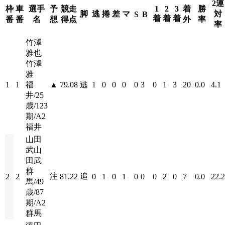
2連
枠
車
選手
予
競走
1
2
3
着
勝
脚
逃
捲
差
マ
対
S
B
着
着
着
番
番
名
想
得点
外
率
率
竹澤
雅也
竹澤
雅
1
1
福
▲
79.08
逃
1
0
0
0
0
3
0
1
3
20
0.0
4.1
井
/
25
歳
/
123
期
/
A2
福井
山田
武
山
田武
群
注
追
2
2
81.22
0
1
0
1
0
0
0
2
0
7
0.0
22.2
馬
/
49
歳
/
87
期
/
A2
群馬