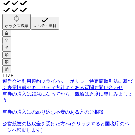
ボックス投票
マルチ・裏目
全
全
全
消
消
消
LIVE
運営会社
利用規約
プライバシーポリシー
特定商取引法に基づ
く表示
情報セキュリティ方針
よくある質問
お問い合わせ
車券の購入は20歳になってから、競輪は適度に楽しみましょ
う
車券の購入にのめり込む不安のある方のご相談
公営競技の払戻金を受けた方へ(クリックすると国税庁のペ
ージへ移動します)