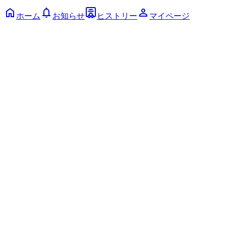
ホーム
お知らせ
ヒストリー
マイページ