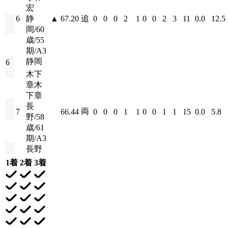
宏
6
静
▲
67.20
追
0
0
0
2
1
0
0
2
3
11
0.0
12.5
岡
/
60
歳
/
55
期
/
A3
静岡
6
木下
章
木
下章
長
両
7
66.44
0
0
0
1
1
0
0
1
1
15
0.0
5.8
野
/
58
歳
/
61
期
/
A3
長野
1着
2着
3着