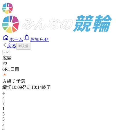
ホーム
お知らせ
戻る
映像
広島
F2
6
R
1日目
Ａ級
チ予選
締切
10:09
発走
10:14
終了
4
7
1
3
5
2
6