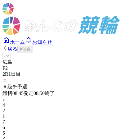
ホーム
お知らせ
戻る
映像
広島
F2
2
R
1日目
Ａ級
チ予選
締切
08:45
発走
08:50
終了
4
2
1
7
6
5
3