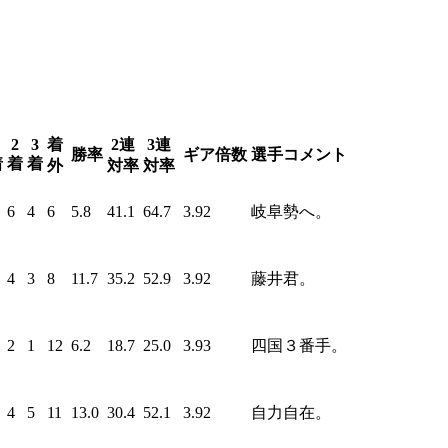
2
3
着
2連
3連
勝率
ギア倍数
選手コメント
着
着
着
外
対率
対率
6
4
6
5.8
41.1
64.7
3.92
岐阜勢へ。
4
3
8
11.7
35.2
52.9
3.92
藤井君。
2
1
12
6.2
18.7
25.0
3.93
四国３番手。
4
5
11
13.0
30.4
52.1
3.92
自力自在。