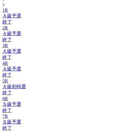
1
R
Ａ級予選
終了
2
R
Ａ級予選
終了
3
R
Ａ級予選
終了
4
R
Ａ級予選
終了
5
R
Ａ級初特選
終了
6
R
Ｓ級予選
終了
7
R
Ｓ級予選
終了