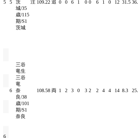
茨
注
追
5
5
109.22
0
0
6
1
0
0
6
1
0
12
31.5
36
城
/
35
歳
/
115
期
/
S1
茨城
三谷
竜生
三谷
竜
6
奈
108.58
両
1
2
3
0
3
2
2
4
4
14
8.3
25
良
/
38
歳
/
101
期
/
S1
奈良
6