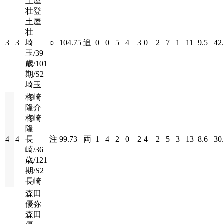
土屋
壮登
土屋
壮
3
3
埼
○
104.75
追
0
0
5
4
3
0
2
7
1
11
9.5
42
玉
/
39
歳
/
101
期
/
S2
埼玉
梅崎
隆介
梅崎
隆
4
4
長
注
99.73
両
1
4
2
0
2
4
2
5
3
13
8.6
30
崎
/
36
歳
/
121
期
/
S2
長崎
森田
優弥
森田