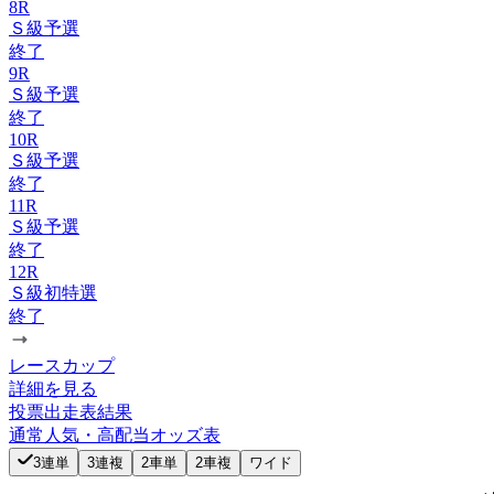
8
R
Ｓ級予選
終了
9
R
Ｓ級予選
終了
10
R
Ｓ級予選
終了
11
R
Ｓ級予選
終了
12
R
Ｓ級初特選
終了
レースカップ
詳細を見る
投票
出走表
結果
通常
人気・高配当
オッズ表
3連単
3連複
2車単
2車複
ワイド