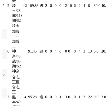
優
5
5
埼
◎
109.83
逃
2
6
0
0
2
10
6
2
4
8
30.0
40
玉
/
28
歳
/
113
期
/
S2
埼玉
加藤
圭一
加藤
圭
6
神
91.45
追
0
0
4
0
0
0
0
4
3
13
0.0
20
奈
/
48
歳
/
85
期
/
S2
神奈
6
合志
正臣
合志
正
7
熊
▲
95.28
追
0
0
0
1
3
0
0
1
3
22
0.0
3.8
本
/
49