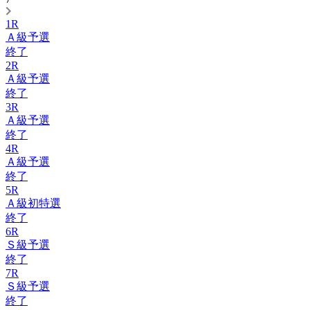
1
R
Ａ級予選
終了
2
R
Ａ級予選
終了
3
R
Ａ級予選
終了
4
R
Ａ級予選
終了
5
R
Ａ級初特選
終了
6
R
Ｓ級予選
終了
7
R
Ｓ級予選
終了