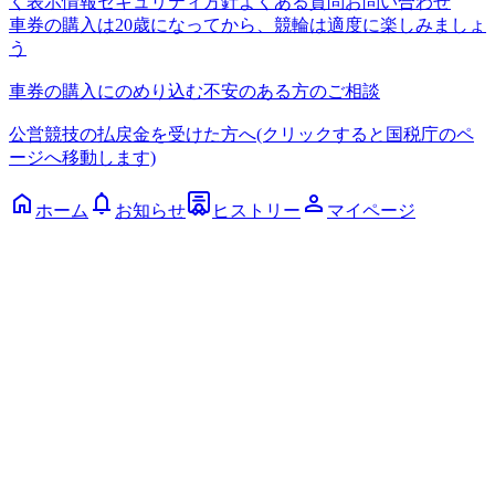
く表示
情報セキュリティ方針
よくある質問
お問い合わせ
車券の購入は20歳になってから、競輪は適度に楽しみましょ
う
車券の購入にのめり込む不安のある方のご相談
公営競技の払戻金を受けた方へ(クリックすると国税庁のペ
ージへ移動します)
ホーム
お知らせ
ヒストリー
マイページ