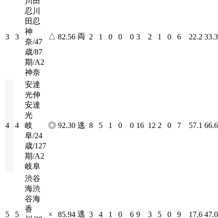
川田
忍
川
田忍
神
△
両
3
3
82.56
2
1
0
0
0
3
2
1
0
6
22.2
33.3
奈
/
47
歳
/
87
期
/
A2
神奈
安達
光伸
安達
光
4
4
岐
◎
92.30
逃
8
5
1
0
0
16
12
2
0
7
57.1
66.6
阜
/
24
歳
/
127
期
/
A2
岐阜
渋谷
海
渋
谷海
香
逃
5
5
×
85.94
3
4
1
0
6
9
3
5
0
9
17.6
47.0