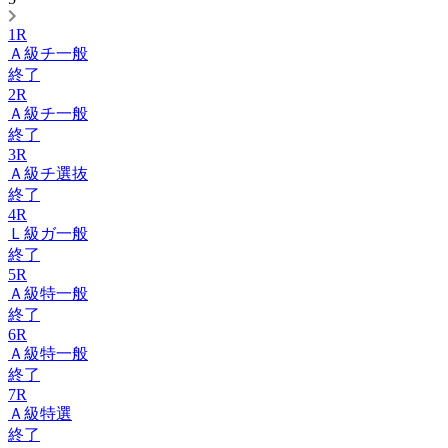
1
R
Ａ級チ一般
終了
2
R
Ａ級チ一般
終了
3
R
Ａ級チ選抜
終了
4
R
Ｌ級ガ一般
終了
5
R
Ａ級特一般
終了
6
R
Ａ級特一般
終了
7
R
Ａ級特選
終了