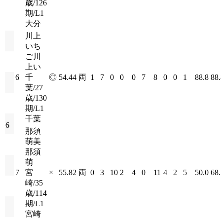
歳
/
126
期
/
L1
大分
川上
いち
ご
川
上い
6
千
◎
54.44
両
1
7
0
0
0
7
8
0
0
1
88.8
88.
葉
/
27
歳
/
130
期
/
L1
千葉
6
那須
萌美
那須
萌
7
宮
×
55.82
両
0
3
10
2
4
0
11
4
2
5
50.0
68.
崎
/
35
歳
/
114
期
/
L1
宮崎