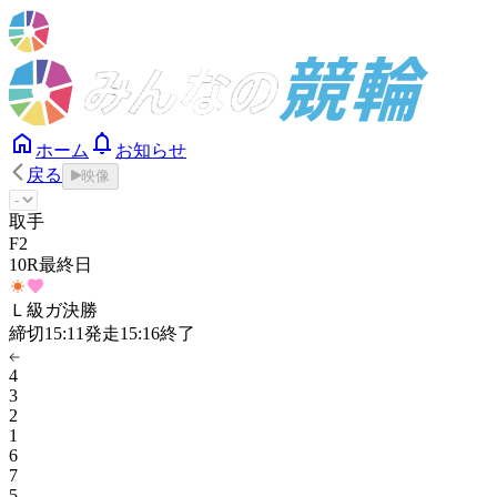
ホーム
お知らせ
戻る
映像
取手
F2
10
R
最終日
Ｌ級
ガ決勝
締切
15:11
発走
15:16
終了
4
3
2
1
6
7
5