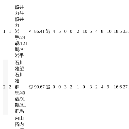
照井
力斗
照井
力
1
1
岩
×
86.41
逃
4
5
0
0
2
10
5
4
8
10
18.5
33.
手
/
24
歳
/
121
期
/
A1
岩手
石川
雅望
石川
雅
2
2
群
◎
90.67
追
0
0
3
2
1
0
3
2
4
9
16.6
27.
馬
/
40
歳
/
91
期
/
A1
群馬
内山
拓
内