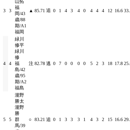
山拓
福
追
3
3
▲
85.71
0
1
4
3
4
0
4
4
4
12
16.6
33.
岡
/
43
歳
/
88
期
/
A1
福岡
緑川
修平
緑川
修
4
4
福
注
82.78
逃
0
7
0
0
0
0
5
2
3
18
17.8
25.
島
/
42
歳
/
95
期
/
A2
福島
瀧野
勝太
瀧野
勝
5
5
群
○
83.21
追
0
1
3
3
3
1
4
3
2
15
16.6
29.
馬
/
39