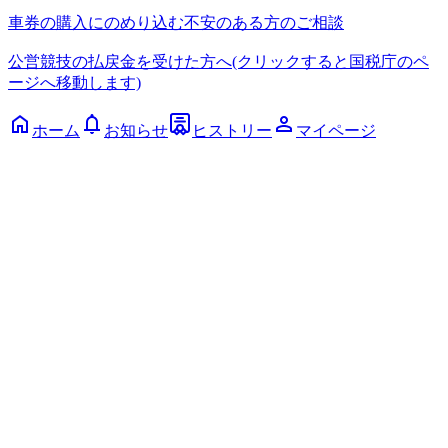
車券の購入にのめり込む不安のある方のご相談
公営競技の払戻金を受けた方へ(クリックすると国税庁のペ
ージへ移動します)
ホーム
お知らせ
ヒストリー
マイページ