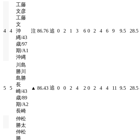
工藤
文彦
工藤
文
4
4
沖
注
86.76
追
0
2
1
3
6
0
2
4
6
9
9.5
28.5
縄
/
43
歳
/
97
期
/
A1
沖縄
川島
勝
川
島勝
長
追
5
5
▲
86.43
0
0
2
4
2
0
2
4
4
11
9.5
28.5
崎
/
43
歳
/
89
期
/
A2
長崎
仲松
勝太
仲松
勝