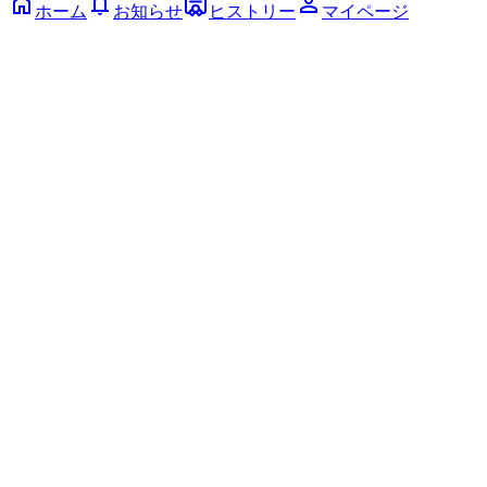
ホーム
お知らせ
ヒストリー
マイページ