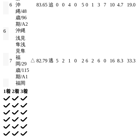
6
沖
83.65
追
0
0
4
0
5
0
1
3
7
10
4.7
19.0
縄
/
48
歳
/
96
期
/
A2
沖縄
6
浅見
隼
浅
見隼
福
△
逃
7
82.79
5
2
1
0
2
6
2
6
0
16
8.3
33.3
岡
/
29
歳
/
115
期
/
A1
福岡
1着
2着
3着