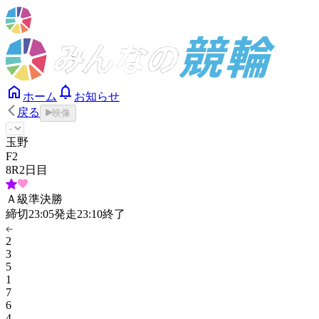
ホーム
お知らせ
戻る
映像
玉野
F2
8
R
2日目
Ａ級
準決勝
締切
23:05
発走
23:10
終了
2
3
5
1
7
6
4