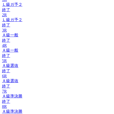
Ｌ級ガ予２
終了
2
R
Ｌ級ガ予２
終了
3
R
Ａ級一般
終了
4
R
Ａ級一般
終了
5
R
Ａ級選抜
終了
6
R
Ａ級選抜
終了
7
R
Ａ級準決勝
終了
8
R
Ａ級準決勝