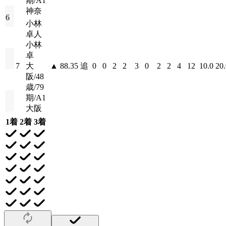
期
/
A1
神奈
6
小林
卓人
小林
卓
7
大
▲
88.35
追
0
0
2
2
3
0
2
2
4
12
10.0
20.
阪
/
48
歳
/
79
期
/
A1
大阪
1着
2着
3着