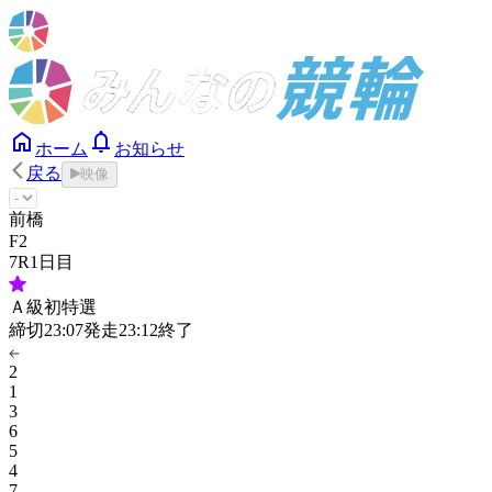
ホーム
お知らせ
戻る
映像
前橋
F2
7
R
1日目
Ａ級
初特選
締切
23:07
発走
23:12
終了
2
1
3
6
5
4
7