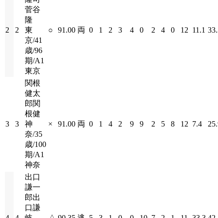
菅谷
隆
2
2
東
○
91.00
両
0
1
2
3
4
0
2
4
0
12
11.1
33.
京
/
41
歳
/
96
期
/
A1
東京
関根
健太
郎
関
根健
3
3
神
×
91.00
両
0
1
4
2
9
9
2
5
8
12
7.4
25.
奈
/
35
歳
/
100
期
/
A1
神奈
出口
謙一
郎
出
口謙
4
4
岐
△
90.35
逃
5
3
1
0
0
10
7
2
1
11
33.3
42.