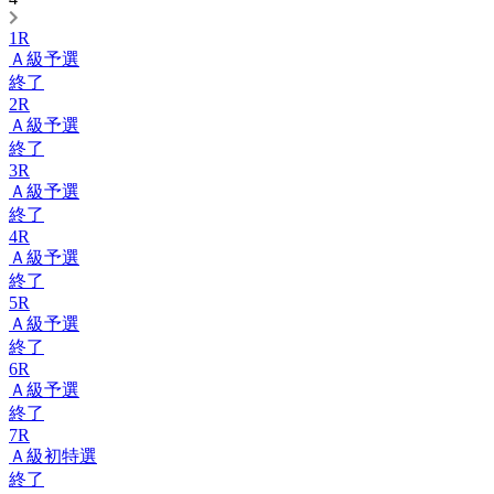
1
R
Ａ級予選
終了
2
R
Ａ級予選
終了
3
R
Ａ級予選
終了
4
R
Ａ級予選
終了
5
R
Ａ級予選
終了
6
R
Ａ級予選
終了
7
R
Ａ級初特選
終了