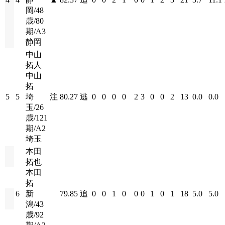
岡
/
48
歳
/
80
期
/
A3
静岡
中山
拓人
中山
拓
5
5
埼
注
80.27
逃
0
0
0
0
2
3
0
0
2
13
0.0
0.0
玉
/
26
歳
/
121
期
/
A2
埼玉
本田
拓也
本田
拓
6
新
79.85
追
0
0
1
0
0
0
1
0
1
18
5.0
5.0
潟
/
43
歳
/
92