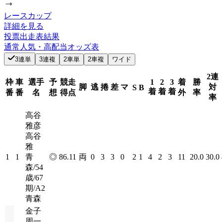
レースカップ
詳細を見る
投票
出走表
結果
通常
人気・高配当
オッズ表
3連単
3連複
2車単
2車複
ワイド
2連
枠
車
選手
予
競走
1
2
3
着
勝
脚
逃
捲
差
マ
対
S
B
着
着
着
番
番
名
想
得点
外
率
率
高谷
雅彦
高谷
雅
1
1
青
◎
86.11
両
0
3
3
0
2
1
4
2
3
11
20.0
30.0
森
/
54
歳
/
67
期
/
A2
青森
金子
周一