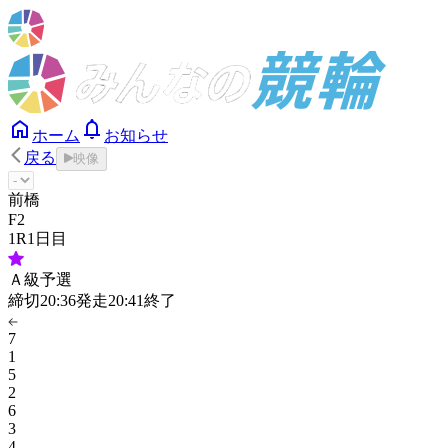
ホーム
お知らせ
戻る
映像
前橋
F2
1
R
1日目
Ａ級
予選
締切
20:36
発走
20:41
終了
7
1
5
2
6
3
4