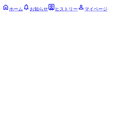
ホーム
お知らせ
ヒストリー
マイページ