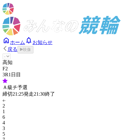
ホーム
お知らせ
戻る
映像
高知
F2
3
R
1日目
Ａ級
チ予選
締切
21:25
発走
21:30
終了
2
1
6
4
3
5
7