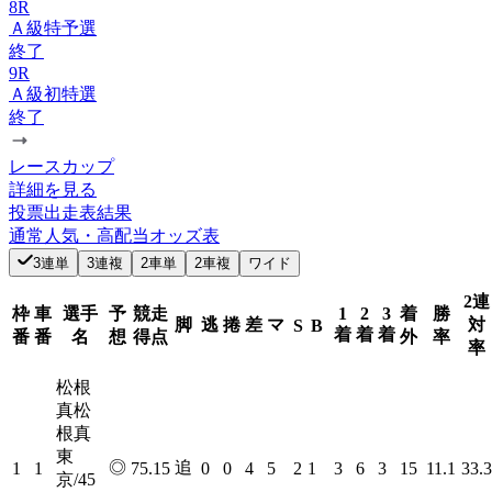
8
R
Ａ級特予選
終了
9
R
Ａ級初特選
終了
レースカップ
詳細を見る
投票
出走表
結果
通常
人気・高配当
オッズ表
3連単
3連複
2車単
2車複
ワイド
2連
枠
車
選手
予
競走
1
2
3
着
勝
脚
逃
捲
差
マ
対
S
B
着
着
着
番
番
名
想
得点
外
率
率
松根
真
松
根真
東
◎
追
1
1
75.15
0
0
4
5
2
1
3
6
3
15
11.1
33.3
京
/
45