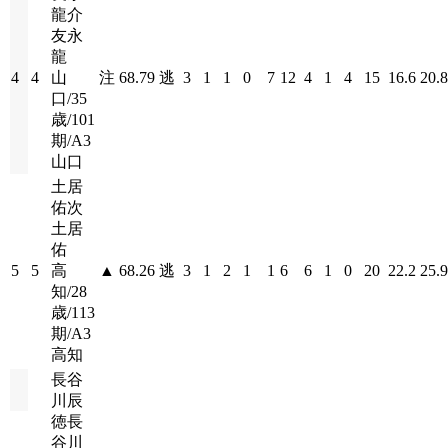
龍介
友永
龍
4
4
山
注
68.79
逃
3
1
1
0
7
12
4
1
4
15
16.6
20.8
口
/
35
歳
/
101
期
/
A3
山口
土居
佑次
土居
佑
5
5
高
▲
68.26
逃
3
1
2
1
1
6
6
1
0
20
22.2
25.9
知
/
28
歳
/
113
期
/
A3
高知
長谷
川辰
徳
長
谷川