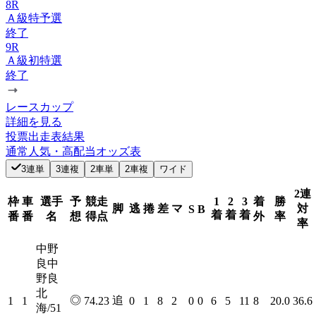
8
R
Ａ級特予選
終了
9
R
Ａ級初特選
終了
レースカップ
詳細を見る
投票
出走表
結果
通常
人気・高配当
オッズ表
3連単
3連複
2車単
2車複
ワイド
2連
枠
車
選手
予
競走
1
2
3
着
勝
脚
逃
捲
差
マ
対
S
B
着
着
着
番
番
名
想
得点
外
率
率
中野
良
中
野良
北
◎
追
1
1
74.23
0
1
8
2
0
0
6
5
11
8
20.0
36.6
海
/
51