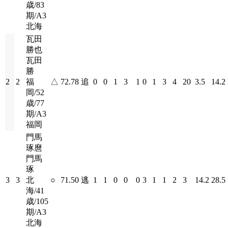
歳
/
83
期
/
A3
北海
瓦田
勝也
瓦田
勝
2
2
福
△
72.78
追
0
0
1
3
1
0
1
3
4
20
3.5
14.2
岡
/
52
歳
/
77
期
/
A3
福岡
門馬
琢麿
門馬
琢
3
3
北
○
71.50
逃
1
1
0
0
0
3
1
1
2
3
14.2
28.5
海
/
41
歳
/
105
期
/
A3
北海