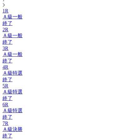
1
R
Ａ級一般
終了
2
R
Ａ級一般
終了
3
R
Ａ級一般
終了
4
R
Ａ級特選
終了
5
R
Ａ級特選
終了
6
R
Ａ級特選
終了
7
R
Ａ級決勝
終了