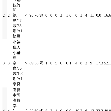
佐竹
和
2
2
徳
×
93.76
追
0
0
0
3
1
0
0
3
4
11
0.0
16.6
島
/
47
歳
/
83
期
/
A1
徳島
小笹
隼人
小笹
隼
3
3
奈
○
89.56
両
1
0
5
6
6
1
4
8
2
9
17.3
52.1
良
/
36
歳
/
105
期
/
A1
奈良
高橋
幸司
高橋
幸
4
4
沖
△
88.60
逃
8
3
1
0
0
9
10
2
6
12
33.3
40.0