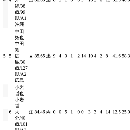
縄
/
38
歳
/
99
期
/
A1
沖縄
中田
拓也
中田
拓
5
5
広
▲
85.65
逃
9
4
0
1
2
14
10
4
2
8
41.6
58.3
島
/
30
歳
/
127
期
/
A2
広島
小岩
哲也
小岩
哲
6
大
注
84.46
両
0
0
5
1
0
0
3
3
4
14
12.5
25.0
分
/
40
歳
/
101