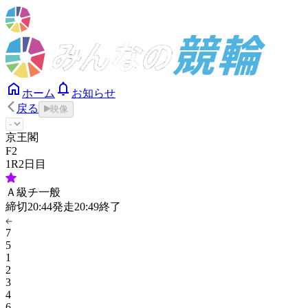
ホーム
お知らせ
戻る
映像
京王閣
F2
1
R
2日目
Ａ級
チ一般
締切
20:44
発走
20:49
終了
7
5
1
2
3
4
6