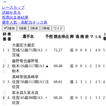
レースカップ
詳細を見る
投票
出走表
結果
通常
人気・高配当
オッズ表
3連単
3連複
2車単
2車複
ワイド
枠
車
1
選手名
予想
競走得点
脚
逃
捲
差
マ
S
B
番
番
大薗宏
大薗宏
1
1
茨城
/
52歳
/
71期
/
A3
○
72.27
追
0
0
6
1
4
0
5
茨城
藤野竜也
藤野竜
2
2
栃木
/
26歳
/
117期
/
A3
▲
69.48
追
0
0
1
2
2
0
1
栃木
真崎章徳
真崎章
3
3
佐賀
/
30歳
/
113期
/
A3
注
68.81
逃
2
3
1
1
2
5
4
佐賀
富永昌久
富永昌
4
4
佐賀
/
45歳
/
88期
/
A3
×
68.26
追
0
1
2
1
1
1
2
佐賀