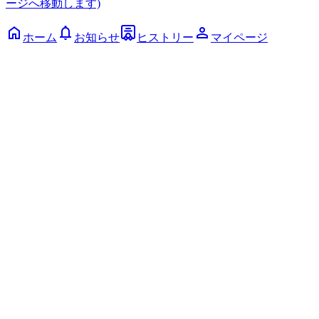
ージへ移動します)
ホーム
お知らせ
ヒストリー
マイページ