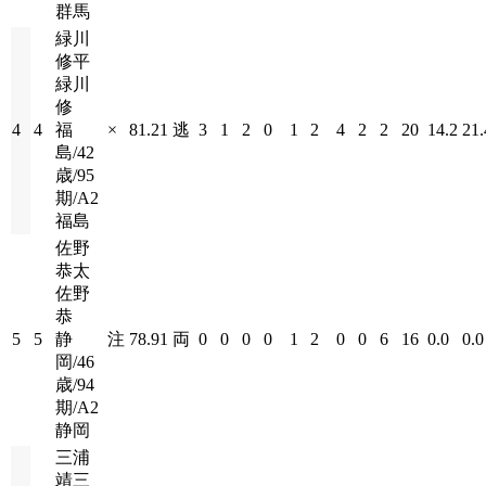
群馬
緑川
修平
緑川
修
4
4
福
×
81.21
逃
3
1
2
0
1
2
4
2
2
20
14.2
21.
島
/
42
歳
/
95
期
/
A2
福島
佐野
恭太
佐野
恭
5
5
静
注
78.91
両
0
0
0
0
1
2
0
0
6
16
0.0
0.0
岡
/
46
歳
/
94
期
/
A2
静岡
三浦
靖
三