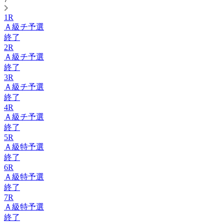
1
R
Ａ級チ予選
終了
2
R
Ａ級チ予選
終了
3
R
Ａ級チ予選
終了
4
R
Ａ級チ予選
終了
5
R
Ａ級特予選
終了
6
R
Ａ級特予選
終了
7
R
Ａ級特予選
終了