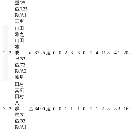
重
/
25
歳
/
125
期
/
A1
三重
山田
雅之
山田
雅
2
2
岐
○
87.25
追
0
0
2
3
3
0
1
4
11
8
4.1
20.
阜
/
53
歳
/
72
期
/
A2
岐阜
田村
真広
田村
真
3
3
群
△
84.00
追
0
0
1
1
1
0
1
1
2
8
8.3
16.
馬
/
51
歳
/
83
期
/
A1