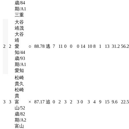
歳
/
84
期
/
A1
三重
大谷
靖茂
大谷
靖
2
2
愛
○
88.78
逃
7
11
0
0
0
14
10
8
1
13
31.2
56.2
知
/
44
歳
/
93
期
/
A1
愛知
松崎
貴久
松崎
貴
3
3
富
×
87.17
追
0
2
3
2
3
0
3
4
9
15
9.6
22.5
山
/
52
歳
/
82
期
/
A2
富山