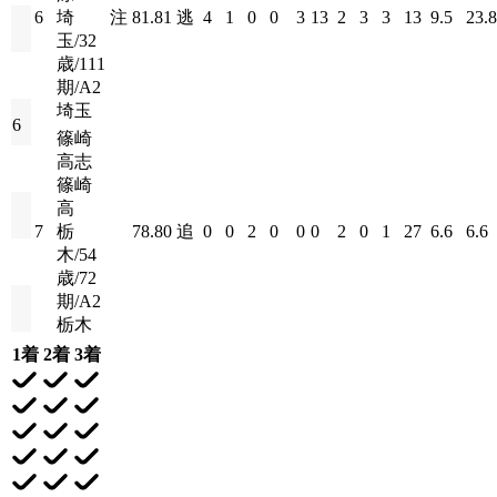
6
埼
注
81.81
逃
4
1
0
0
3
13
2
3
3
13
9.5
23.8
玉
/
32
歳
/
111
期
/
A2
埼玉
6
篠崎
高志
篠崎
高
7
栃
78.80
追
0
0
2
0
0
0
2
0
1
27
6.6
6.6
木
/
54
歳
/
72
期
/
A2
栃木
1着
2着
3着