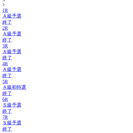
1
R
Ａ級予選
終了
2
R
Ａ級予選
終了
3
R
Ａ級予選
終了
4
R
Ａ級予選
終了
5
R
Ａ級初特選
終了
6
R
Ｓ級予選
終了
7
R
Ｓ級予選
終了