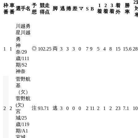
2
枠
車
予
競走
1
2
3
着
勝
選手名
脚
逃
捲
差
マ
S
B
着
着
着
番
番
想
得点
外
率
川越勇
星
川越
勇
神
◎
両
1
1
102.25
3
3
3
0
7
9
5
4
8
15
15.6
28
奈
/
29
歳
/
111
期
/
S2
神奈
菅野航
基
（欠）
菅野航
(欠)
注
逃
2
2
93.71
3
0
0
0
2
11
2
1
2
23
7.1
10
宮
城
/
25
歳
/
119
期
/
A1
宮城