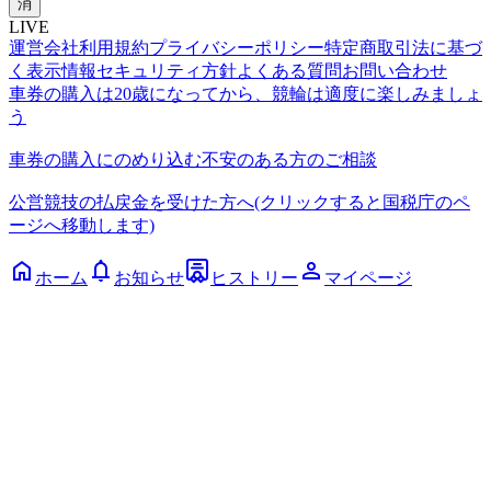
消
LIVE
運営会社
利用規約
プライバシーポリシー
特定商取引法に基づ
く表示
情報セキュリティ方針
よくある質問
お問い合わせ
車券の購入は20歳になってから、競輪は適度に楽しみましょ
う
車券の購入にのめり込む不安のある方のご相談
公営競技の払戻金を受けた方へ(クリックすると国税庁のペ
ージへ移動します)
ホーム
お知らせ
ヒストリー
マイページ