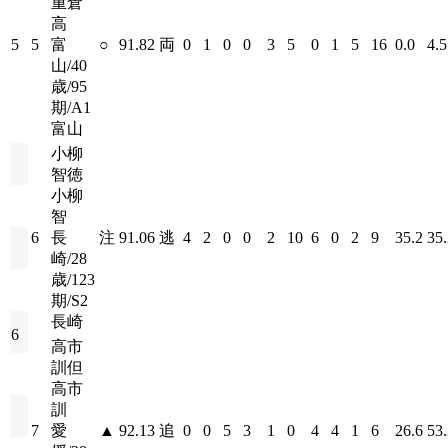
重倉
高
5
5
富
○
91.82
両
0
1
0
0
3
5
0
1
5
16
0.0
4.5
山
/
40
歳
/
95
期
/
A1
富山
小柳
智徳
小柳
智
6
長
注
91.06
逃
4
2
0
0
2
10
6
0
2
9
35.2
35.
崎
/
28
歳
/
123
期
/
S2
長崎
6
高市
訓但
高市
訓
7
愛
▲
92.13
追
0
0
5
3
1
0
4
4
1
6
26.6
53.