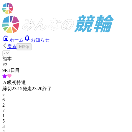
ホーム
お知らせ
戻る
映像
熊本
F2
9
R
1日目
Ａ級
初特選
締切
23:15
発走
23:20
終了
6
2
7
1
5
3
4