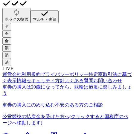
ボックス投票
マルチ・裏目
全
全
全
消
消
消
LIVE
運営会社
利用規約
プライバシーポリシー
特定商取引法に基づ
く表示
情報セキュリティ方針
よくある質問
お問い合わせ
車券の購入は20歳になってから、競輪は適度に楽しみましょ
う
車券の購入にのめり込む不安のある方のご相談
公営競技の払戻金を受けた方へ(クリックすると国税庁のペ
ージへ移動します)