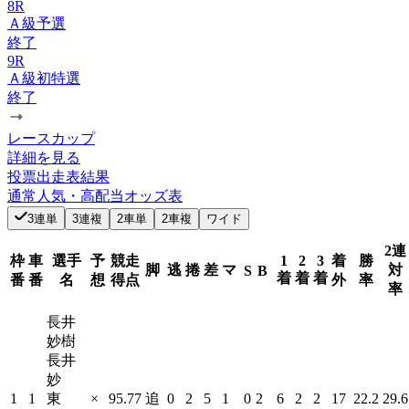
8
R
Ａ級予選
終了
9
R
Ａ級初特選
終了
レースカップ
詳細を見る
投票
出走表
結果
通常
人気・高配当
オッズ表
3連単
3連複
2車単
2車複
ワイド
2連
枠
車
選手
予
競走
1
2
3
着
勝
脚
逃
捲
差
マ
対
S
B
着
着
着
番
番
名
想
得点
外
率
率
長井
妙樹
長井
妙
1
1
東
×
95.77
追
0
2
5
1
0
2
6
2
2
17
22.2
29.6