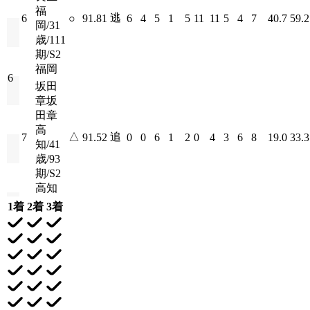
福
逃
6
○
91.81
6
4
5
1
5
11
11
5
4
7
40.7
59.2
岡
/
31
歳
/
111
期
/
S2
福岡
6
坂田
章
坂
田章
高
△
追
7
91.52
0
0
6
1
2
0
4
3
6
8
19.0
33.3
知
/
41
歳
/
93
期
/
S2
高知
1着
2着
3着