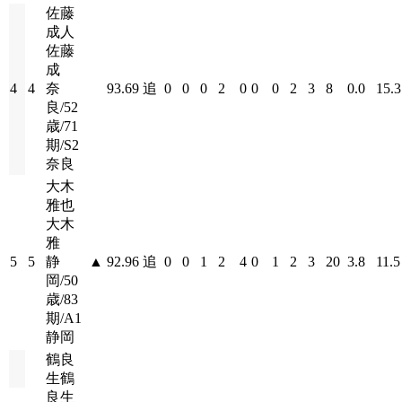
佐藤
成人
佐藤
成
4
4
奈
93.69
追
0
0
0
2
0
0
0
2
3
8
0.0
15.3
良
/
52
歳
/
71
期
/
S2
奈良
大木
雅也
大木
雅
5
5
静
▲
92.96
追
0
0
1
2
4
0
1
2
3
20
3.8
11.5
岡
/
50
歳
/
83
期
/
A1
静岡
鶴良
生
鶴
良生