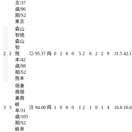
京
/
37
歳
/
96
期
/
S2
東京
森山
智徳
森山
智
2
2
熊
◎
95.37
両
0
2
6
0
5
2
6
2
2
9
31.5
42.1
本
/
42
歳
/
98
期
/
S2
熊本
堀兼
壽
堀
兼壽
岐
注
両
3
3
94.00
1
0
0
0
1
2
1
0
1
4
16.6
16.6
阜
/
31
歳
/
105
期
/
S2
岐阜