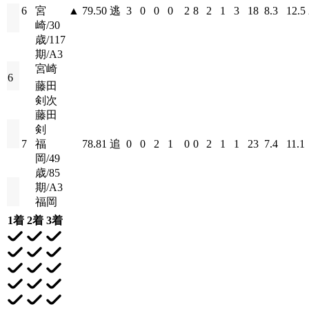
6
宮
▲
79.50
逃
3
0
0
0
2
8
2
1
3
18
8.3
12.5
崎
/
30
歳
/
117
期
/
A3
宮崎
6
藤田
剣次
藤田
剣
7
福
78.81
追
0
0
2
1
0
0
2
1
1
23
7.4
11.1
岡
/
49
歳
/
85
期
/
A3
福岡
1着
2着
3着