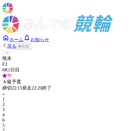
ホーム
お知らせ
戻る
映像
熊本
F2
6
R
1日目
Ａ級
予選
締切
22:15
発走
22:20
終了
1
2
3
4
6
5
7