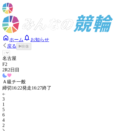
ホーム
お知らせ
戻る
映像
名古屋
F2
2
R
2日目
Ａ級
チ一般
締切
16:22
発走
16:27
終了
3
1
5
6
4
2