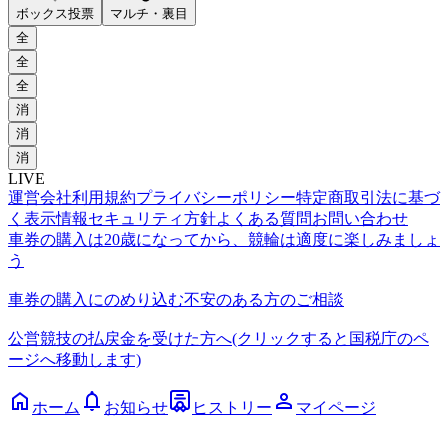
ボックス投票
マルチ・裏目
全
全
全
消
消
消
LIVE
運営会社
利用規約
プライバシーポリシー
特定商取引法に基づ
く表示
情報セキュリティ方針
よくある質問
お問い合わせ
車券の購入は20歳になってから、競輪は適度に楽しみましょ
う
車券の購入にのめり込む不安のある方のご相談
公営競技の払戻金を受けた方へ(クリックすると国税庁のペ
ージへ移動します)
ホーム
お知らせ
ヒストリー
マイページ