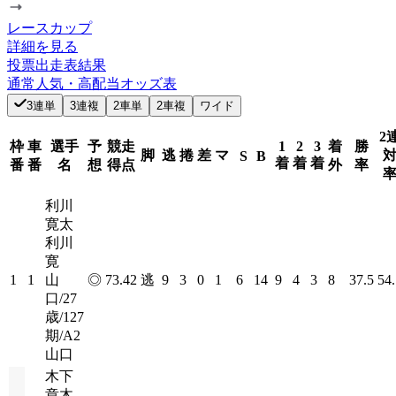
レースカップ
詳細を見る
投票
出走表
結果
通常
人気・高配当
オッズ表
3連単
3連複
2車単
2車複
ワイド
2
枠
車
選手
予
競走
1
2
3
着
勝
脚
逃
捲
差
マ
S
B
着
着
着
番
番
名
想
得点
外
率
利川
寛太
利川
寛
1
1
山
◎
73.42
逃
9
3
0
1
6
14
9
4
3
8
37.5
54.
口
/
27
歳
/
127
期
/
A2
山口
木下
章
木