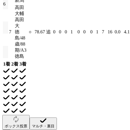
新潟
6
高田
大輔
高田
大
7
徳
○
78.67
追
0
0
0
1
0
0
0
1
7
16
0.0
4.1
島
/
48
歳
/
88
期
/
A3
徳島
1着
2着
3着
ボックス投票
マルチ・裏目