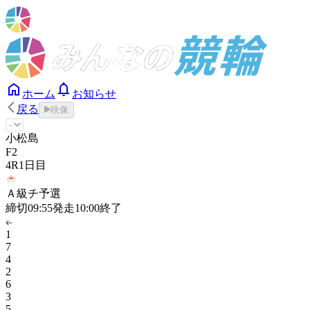
ホーム
お知らせ
戻る
映像
小松島
F2
4
R
1日目
Ａ級
チ予選
締切
09:55
発走
10:00
終了
1
7
4
2
6
3
5