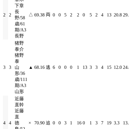
下章
長
△
両
2
2
69.38
0
0
5
2
2
0
5
2
4
13
20.8
29.
野
/
58
歳
/
61
期
/
A3
長野
猪野
泰介
猪野
泰
3
3
山
▲
68.16
逃
6
0
0
0
1
13
3
3
4
15
12.0
24.
形
/
36
歳
/
111
期
/
A3
山形
近藤
直幹
近藤
直
4
4
徳
×
70.90
追
0
0
3
1
16
0
1
3
7
19
3.3
13.
島
/
52