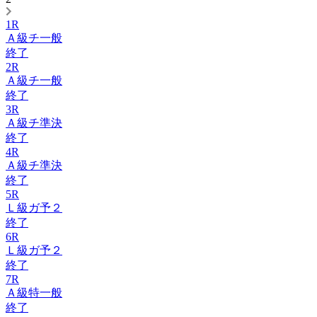
1
R
Ａ級チ一般
終了
2
R
Ａ級チ一般
終了
3
R
Ａ級チ準決
終了
4
R
Ａ級チ準決
終了
5
R
Ｌ級ガ予２
終了
6
R
Ｌ級ガ予２
終了
7
R
Ａ級特一般
終了