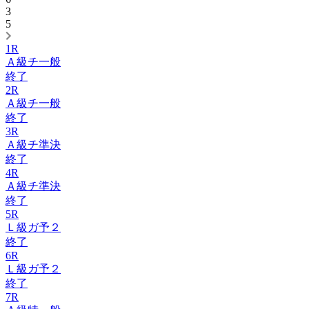
3
5
1
R
Ａ級チ一般
終了
2
R
Ａ級チ一般
終了
3
R
Ａ級チ準決
終了
4
R
Ａ級チ準決
終了
5
R
Ｌ級ガ予２
終了
6
R
Ｌ級ガ予２
終了
7
R