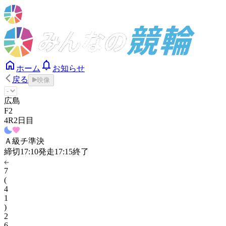
ホーム
お知らせ
戻る
映像
広島
F2
4
R
2日目
Ａ級
チ準決
締切
17:10
発走
17:15
終了
7
(
4
1
)
2
6