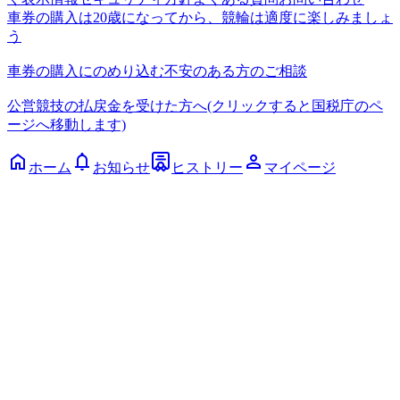
車券の購入は20歳になってから、競輪は適度に楽しみましょ
う
車券の購入にのめり込む不安のある方のご相談
公営競技の払戻金を受けた方へ(クリックすると国税庁のペ
ージへ移動します)
ホーム
お知らせ
ヒストリー
マイページ