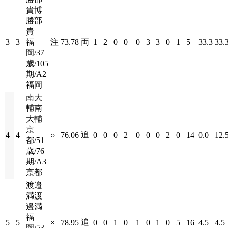
貴博
勝部
貴
3
3
福
注
73.78
両
1
2
0
0
0
3
3
0
1
5
33.3
33.
岡
/
37
歳
/
105
期
/
A2
福岡
南大
輔
南
大輔
京
追
4
4
○
76.06
0
0
0
2
0
0
0
2
0
14
0.0
12.
都
/
51
歳
/
76
期
/
A3
京都
渡邉
満
渡
邉満
福
追
5
5
×
78.95
0
0
1
0
1
0
1
0
5
16
4.5
4.5
岡
/
53