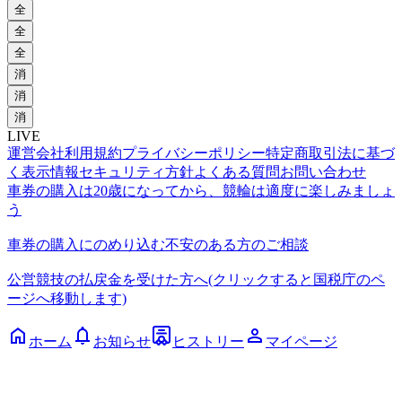
全
全
全
消
消
消
LIVE
運営会社
利用規約
プライバシーポリシー
特定商取引法に基づ
く表示
情報セキュリティ方針
よくある質問
お問い合わせ
車券の購入は20歳になってから、競輪は適度に楽しみましょ
う
車券の購入にのめり込む不安のある方のご相談
公営競技の払戻金を受けた方へ(クリックすると国税庁のペ
ージへ移動します)
ホーム
お知らせ
ヒストリー
マイページ