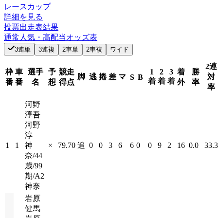
レースカップ
詳細を見る
投票
出走表
結果
通常
人気・高配当
オッズ表
3連単
3連複
2車単
2車複
ワイド
2連
枠
車
選手
予
競走
1
2
3
着
勝
脚
逃
捲
差
マ
対
S
B
着
着
着
番
番
名
想
得点
外
率
率
河野
淳吾
河野
淳
1
1
神
×
79.70
追
0
0
3
6
6
0
0
9
2
16
0.0
33.3
奈
/
44
歳
/
99
期
/
A2
神奈
岩原
健馬