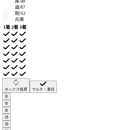
庫
/
48
歳
/
87
期
/
S2
兵庫
1着
2着
3着
ボックス投票
マルチ・裏目
全
全
全
消
消