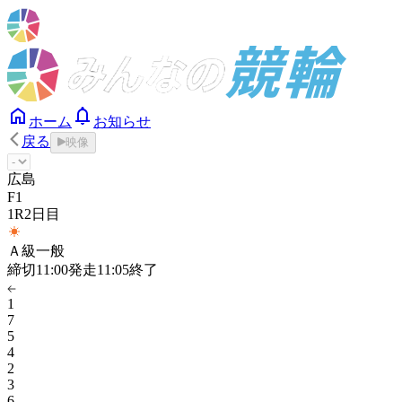
ホーム
お知らせ
戻る
映像
広島
F1
1
R
2日目
Ａ級
一般
締切
11:00
発走
11:05
終了
1
7
5
4
2
3
6