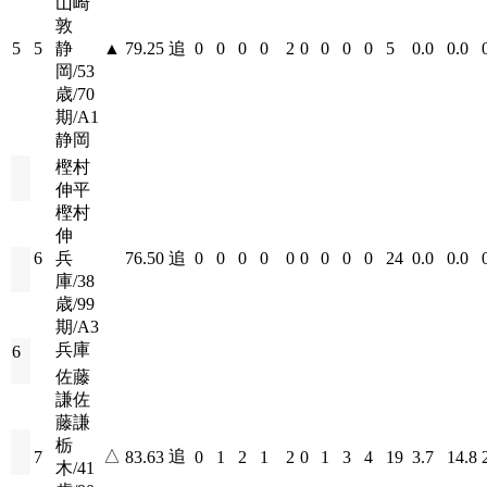
山崎
敦
5
5
静
▲
79.25
追
0
0
0
0
2
0
0
0
0
5
0.0
0.0
岡
/
53
歳
/
70
期
/
A1
静岡
樫村
伸平
樫村
伸
6
兵
76.50
追
0
0
0
0
0
0
0
0
0
24
0.0
0.0
庫
/
38
歳
/
99
期
/
A3
兵庫
6
佐藤
謙
佐
藤謙
栃
△
追
7
83.63
0
1
2
1
2
0
1
3
4
19
3.7
14.8
木
/
41